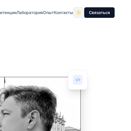
етенции
Лаборатория
Опыт
Контакты
Связаться