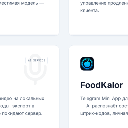
вместимая модель —
управление продлен
клиента.
AI SERVICE
FoodKalor
видео на локальных
Telegram Mini App д
коды, экспорт в
— AI распознаёт сос
 покидают сервер.
штрих-кодов, личная