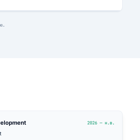
ю.
velopment
2026 — н.в.
t