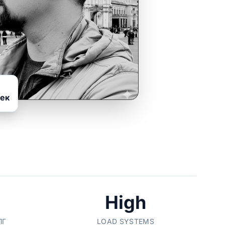
век
High
ЛГ
LOAD SYSTEMS