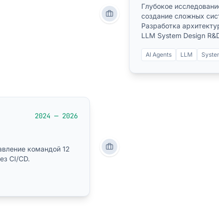
Глубокое исследовани
создание сложных сист
Разработка архитектур
LLM System Design R&
AI Agents
LLM
Syste
2024 — 2026
авление командой 12
з CI/CD.