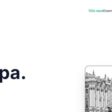
Обо мне
Комп
ра.